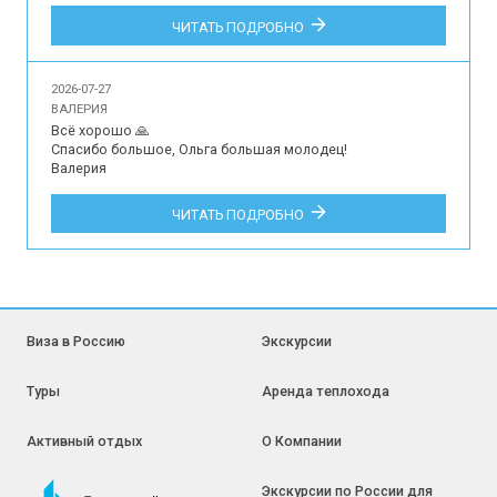
Впечатления наших туристов об организации 
ЧИТАТЬ ПОДРОБНО
индивидуальной экскурсии для 2 человек на русском 
языке в музей-усадьбу Архангельское, Подмосковный 
Версаль.
2026-07-27
ВАЛЕРИЯ
Всё хорошо 🙏

Спасибо большое, Ольга большая молодец!

Валерия

Впечатления наших туристов об участии в индивидуальной 
ЧИТАТЬ ПОДРОБНО
обзорной экскурсии по Краснодару для 3 гостей на 
русском языке.
Виза в Россию
Экскурсии
Туры
Аренда теплохода
Активный отдых
О Компании
Экскурсии по России для