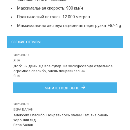
Максимальная скорость: 900 км/ч
Практический потолок: 12 000 метров
Максимальная эксплуатационная перегрузка: +8/-4 g.
СВЕЖИЕ ОТЗЫВЫ
2026-08-07
ЯНА
Добрый день. Да все супер. За экскурсовода отдельное 
огромное спасибо, очень понравилась🙏

Яна

Впечатления наших гостей об участии в индивидуальной 
ЧИТАТЬ ПОДРОБНО
обзорной экскурсии по Краснодару для 2 детей и 2 
взрослых на русском языке.
2026-08-03
ВЕРА БАЛАН
Алексей! Спасибо! Понравилось очень! Татьяна очень 
хороший гид.

Вера Балан
