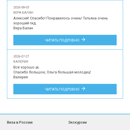
2026-08-03
ВЕРА БАЛАН
Алексей! Спасибо! Понравилось очень! Татьяна очень 
хороший гид.

Вера Балан

Впечатления наших туристов об организации 
ЧИТАТЬ ПОДРОБНО
индивидуальной экскурсии для 2 человек на русском 
языке в музей-усадьбу Архангельское, Подмосковный 
Версаль.
2026-07-27
ВАЛЕРИЯ
Всё хорошо 🙏

Спасибо большое, Ольга большая молодец!

Валерия

Впечатления наших туристов об участии в индивидуальной 
ЧИТАТЬ ПОДРОБНО
обзорной экскурсии по Краснодару для 3 гостей на 
русском языке.
Виза в Россию
Экскурсии