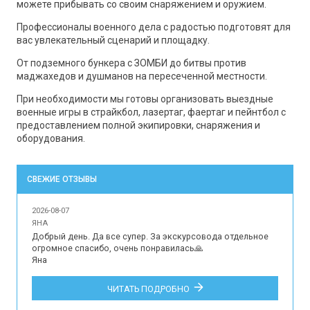
можете прибывать со своим снаряжением и оружием.
Профессионалы военного дела с радостью подготовят для
вас увлекательный сценарий и площадку.
От подземного бункера с ЗОМБИ до битвы против
маджахедов и душманов на пересеченной местности.
При необходимости мы готовы организовать выездные
военные игры в страйкбол, лазертаг, фаертаг и пейнтбол с
предоставлением полной экипировки, снаряжения и
оборудования.
СВЕЖИЕ ОТЗЫВЫ
2026-08-07
ЯНА
Добрый день. Да все супер. За экскурсовода отдельное 
огромное спасибо, очень понравилась🙏

Яна

Впечатления наших гостей об участии в индивидуальной 
ЧИТАТЬ ПОДРОБНО
обзорной экскурсии по Краснодару для 2 детей и 2 
взрослых на русском языке.