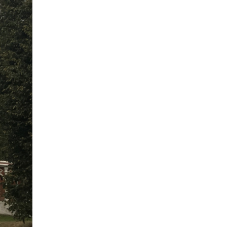
ерунде не стал бы 
придираться, но по мне даже 
ерунды не было. Это про все 
то, что связано с тур. 
сервисом. Там, конечно, 
недочеты были, но 
несущественные и не к вам. 
Навесы на КПП могли б 
поставить. С другой стороны 
нафига? ради пары дней?)) у 
меня только положительные 
впечатления, куча отличных 
положительных эмоций. Весь 
тур. сервис отработал на 146%, 
как говорится. Так что приятно 
было иметь дело, спасибо.

Дмитрий

Отзыв наших туристов об 
участии в туре на Байконур 10-
15 июля 2026 года.