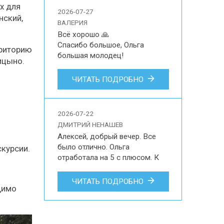
экскурсии для 2 человек на 
х для
2026-07-27
русском языке в музей-
нский,
ВАЛЕРИЯ
усадьбу Архангельское, 
Всё хорошо 🙏

Подмосковный Версаль.
Спасибо большое, Ольга 
рриторию
большая молодец!

ицыно.
Валерия

ЧИТАТЬ ПОДРОБНО
Впечатления наших туристов об 
участии в индивидуальной 
обзорной экскурсии по 
2026-07-22
Краснодару для 3 гостей на 
ДМИТРИЙ НЕНАШЕВ
русском языке.
Алексей, добрый вечер. Все 
было отлично. Ольга 
курсии.
отработала на 5 с плюсом. К 
ней никаких претензий, только 
благодарность. И по-
ЧИТАТЬ ПОДРОБНО
димо
человечески помогала. 
Трансфер тоже все хорошо. Да 
и в остальном все на уровне, я 
не придирчив, как многие, к 