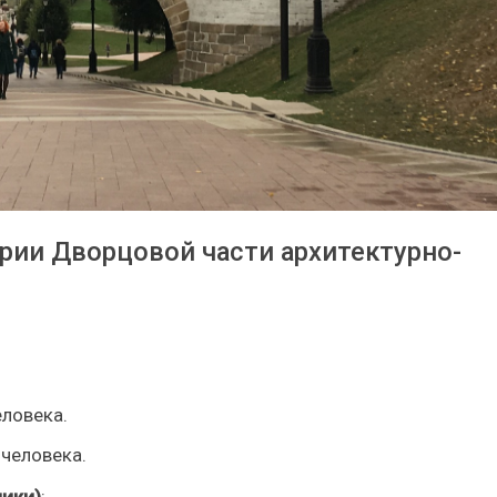
ории Дворцовой части архитектурно-
еловека.
 человека.
ики)
: