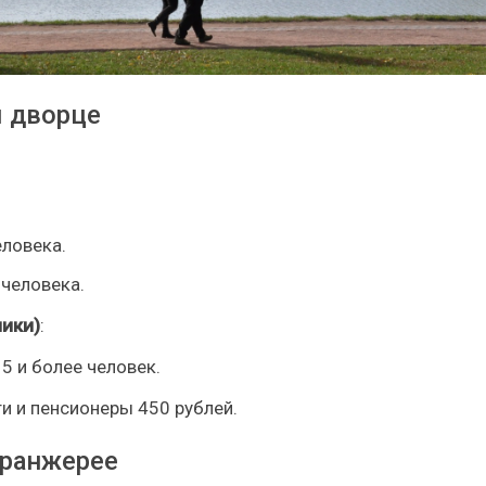
м дворце
еловека.
 человека.
ики)
:
15 и более человек.
и и пенсионеры 450 рублей.
Оранжерее