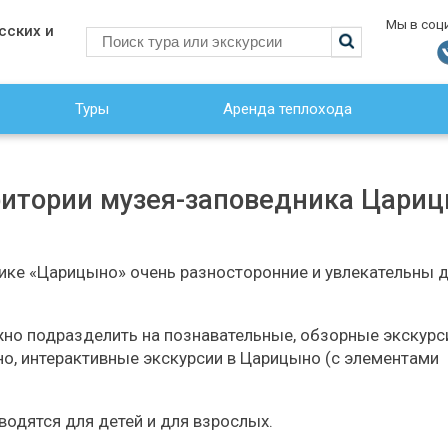
Мы в соц
сских и
Туры
Аренда теплохода
рритории музея-заповедника Цари
ке «Царицыно» очень разносторонние и увлекательны д
но подразделить на познавательные, обзорные экскурс
о, интерактивные экскурсии в Царицыно (с элементами
одятся для детей и для взрослых.