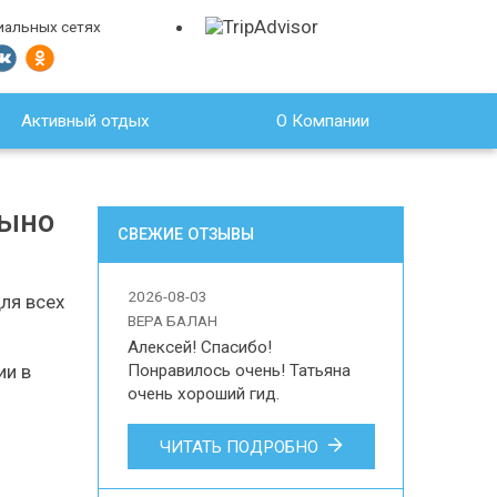
иальных сетях
Активный отдых
О Компании
цыно
СВЕЖИЕ ОТЗЫВЫ
2026-08-03
ля всех
ВЕРА БАЛАН
Алексей! Спасибо! 
Понравилось очень! Татьяна 
ии в
очень хороший гид.

Вера Балан

ЧИТАТЬ ПОДРОБНО
Впечатления наших туристов об 
организации индивидуальной 