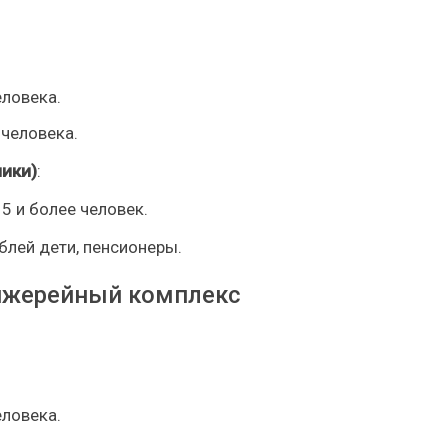
еловека.
 человека.
ики)
:
15 и более человек.
блей дети, пенсионеры.
анжерейный комплекс
еловека.