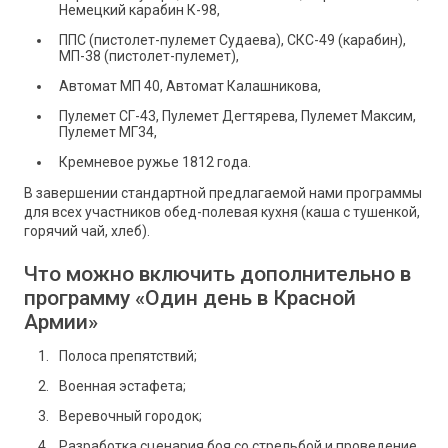
Немецкий карабин К-98,
ППС (пистолет-пулемет Судаева), СКС-49 (карабин),
МП-38 (пистолет-пулемет),
Автомат МП 40, Автомат Калашникова,
Пулемет СГ-43, Пулемет Дегтярева, Пулемет Максим,
Пулемет МГ34,
Кремневое ружье 1812 года.
В завершении стандартной предлагаемой нами программы
для всех участников обед-полевая кухня (каша с тушенкой,
горячий чай, хлеб).
Что можно включить дополнительно в
программу «Один день в Красной
Армии»
Полоса препятствий;
Военная эстафета
;
Веревочный городок;
Разработка сценария боя со стрельбой и проведение