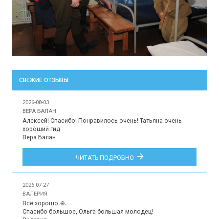
СВЕЖИЕ ОТЗЫВЫ
2026-08-03
ВЕРА БАЛАН
Алексей! Спасибо! Понравилось очень! Татьяна очень 
хороший гид.

Вера Балан

Впечатления наших туристов об организации 
ЧИТАТЬ ПОДРОБНО
индивидуальной экскурсии для 2 человек на русском 
языке в музей-усадьбу Архангельское, Подмосковный 
Версаль.
2026-07-27
ВАЛЕРИЯ
Всё хорошо 🙏

Спасибо большое, Ольга большая молодец!
