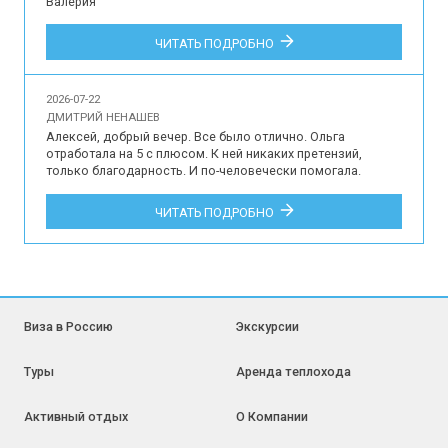
Валерия

Впечатления наших туристов об участии в индивидуальной 
ЧИТАТЬ ПОДРОБНО
обзорной экскурсии по Краснодару для 3 гостей на 
русском языке.
2026-07-22
ДМИТРИЙ НЕНАШЕВ
Алексей, добрый вечер. Все было отлично. Ольга 
отработала на 5 с плюсом. К ней никаких претензий, 
только благодарность. И по-человечески помогала. 
Трансфер тоже все хорошо. Да и в остальном все на 
уровне, я не придирчив, как многие, к ерунде не стал бы 
ЧИТАТЬ ПОДРОБНО
придираться, но по мне даже ерунды не было. Это про все 
то, что связано с тур. сервисом. Там, конечно, недочеты 
были, но несущественные и не к вам. Навесы на КПП 
могли б поставить. С другой стороны нафига? ради пары 
дней?)) у меня только положительные впечатления, куча 
отличных положительных эмоций. Весь тур. сервис 
отработал на 146%, как говорится. Так что приятно было 
Виза в Россию
Экскурсии
иметь дело, спасибо.

Дмитрий

Туры
Аренда теплохода
Отзыв наших туристов об участии в туре на Байконур 10-15 
июля 2026 года.
Активный отдых
О Компании