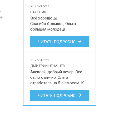
экскурсии для 2 человек на 
2026-07-27
русском языке в музей-
ь
ВАЛЕРИЯ
усадьбу Архангельское, 
е.
Всё хорошо 🙏

Подмосковный Версаль.
Спасибо большое, Ольга 
большая молодец!

Валерия

ЧИТАТЬ ПОДРОБНО
Впечатления наших туристов об 
участии в индивидуальной 
обзорной экскурсии по 
2026-07-22
Краснодару для 3 гостей на 
ДМИТРИЙ НЕНАШЕВ
русском языке.
Алексей, добрый вечер. Все 
было отлично. Ольга 
отработала на 5 с плюсом. К 
ней никаких претензий, только 
благодарность. И по-
ЧИТАТЬ ПОДРОБНО
человечески помогала. 
Трансфер тоже все хорошо. Да 
и в остальном все на уровне, я 
не придирчив, как многие, к 