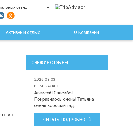
иальных сетях
Активный отдых
О Компании
СВЕЖИЕ ОТЗЫВЫ
2026-08-03
ВЕРА БАЛАН
Алексей! Спасибо! 
Понравилось очень! Татьяна 
очень хороший гид.

Вера Балан

ть из
ЧИТАТЬ ПОДРОБНО
Впечатления наших туристов об 
организации индивидуальной 