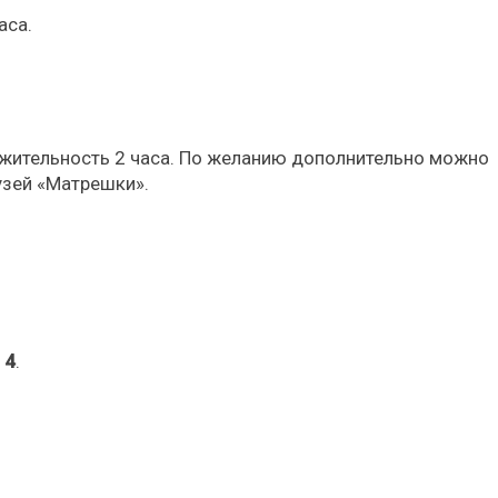
аса.
лжительность 2 часа. По желанию дополнительно можно
узей «Матрешки».
 4
.