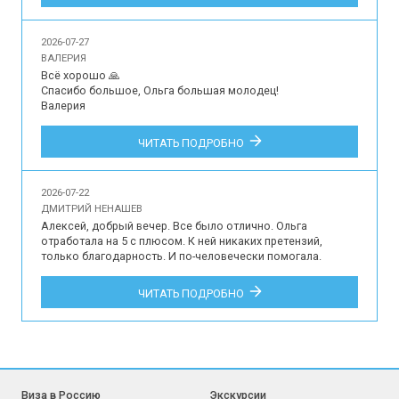
индивидуальной экскурсии для 2 человек на русском 
языке в музей-усадьбу Архангельское, Подмосковный 
Версаль.
2026-07-27
ВАЛЕРИЯ
Всё хорошо 🙏

Спасибо большое, Ольга большая молодец!

Валерия

Впечатления наших туристов об участии в индивидуальной 
ЧИТАТЬ ПОДРОБНО
обзорной экскурсии по Краснодару для 3 гостей на 
русском языке.
2026-07-22
ДМИТРИЙ НЕНАШЕВ
Алексей, добрый вечер. Все было отлично. Ольга 
отработала на 5 с плюсом. К ней никаких претензий, 
только благодарность. И по-человечески помогала. 
Трансфер тоже все хорошо. Да и в остальном все на 
уровне, я не придирчив, как многие, к ерунде не стал бы 
ЧИТАТЬ ПОДРОБНО
придираться, но по мне даже ерунды не было. Это про все 
то, что связано с тур. сервисом. Там, конечно, недочеты 
были, но несущественные и не к вам. Навесы на КПП 
могли б поставить. С другой стороны нафига? ради пары 
дней?)) у меня только положительные впечатления, куча 
отличных положительных эмоций. Весь тур. сервис 
отработал на 146%, как говорится. Так что приятно было 
Виза в Россию
Экскурсии