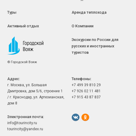
иметь дело, спасибо.

Дмитрий

Туры
Аренда теплохода
Отзыв наших туристов об участии в туре на Байконур 10-15 
июля 2026 года.
Активный отдых
О Компании
Экскурсии по России для
русских и иностранных
туристов
©
Городской Вояж
Адрес:
Телефоны:
г. Москва, ул. Большая
+7 499 39 810 29
Дмитровка, дом 5/6, строение 1
+7 926 02 11 481
/ г. Краснодар, ул. Артезианская,
+7 915 43 87 837
дом 8
Электронная почта:
info@tourincity.ru
tourincity@yandex.ru