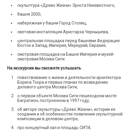
скульптура «Древо Жизни» Эрнста Неизвестного,
башня 2000,
набережная у башни Город Столиц,
световая инсталляция Аристарха Чернышева,
центральная площадка перед башнями Федерация
Восток и Запад, Империя, Меркурий, Евразия,
смотровая площадка на Башне Империя и музей-
смотровая Москва Сити.
На экскурсии вы сможете услышать
:
повествование о жизни и деятельности архитектора
Бориса Тхора и первых планах по возведению
делового центра Москва Сити,
о первом объекте Москва Сити пешеходном мосте
Багратион, построенном в 1997 году,
об авторе скульптуры «Древо Жизни», истории ее
создания и об особенностях появления скульптурной
композиции в деловом центре,
про концертный зал и площадь СИТИ,