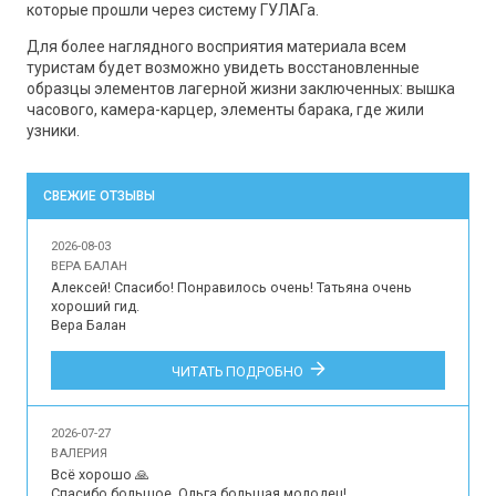
которые прошли через систему ГУЛАГа.
Для более наглядного восприятия материала всем
туристам будет возможно увидеть восстановленные
образцы элементов лагерной жизни заключенных: вышка
часового, камера-карцер, элементы барака, где жили
узники.
СВЕЖИЕ ОТЗЫВЫ
2026-08-03
ВЕРА БАЛАН
Алексей! Спасибо! Понравилось очень! Татьяна очень 
хороший гид.

Вера Балан

Впечатления наших туристов об организации 
ЧИТАТЬ ПОДРОБНО
индивидуальной экскурсии для 2 человек на русском 
языке в музей-усадьбу Архангельское, Подмосковный 
Версаль.
2026-07-27
ВАЛЕРИЯ
Всё хорошо 🙏

Спасибо большое, Ольга большая молодец!
