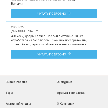
Валерия

Впечатления наших туристов об участии в индивидуальной 
ЧИТАТЬ ПОДРОБНО
обзорной экскурсии по Краснодару для 3 гостей на 
русском языке.
2026-07-22
ДМИТРИЙ НЕНАШЕВ
Алексей, добрый вечер. Все было отлично. Ольга 
отработала на 5 с плюсом. К ней никаких претензий, 
только благодарность. И по-человечески помогала. 
Трансфер тоже все хорошо. Да и в остальном все на 
уровне, я не придирчив, как многие, к ерунде не стал бы 
ЧИТАТЬ ПОДРОБНО
придираться, но по мне даже ерунды не было. Это про все 
то, что связано с тур. сервисом. Там, конечно, недочеты 
были, но несущественные и не к вам. Навесы на КПП 
могли б поставить. С другой стороны нафига? ради пары 
дней?)) у меня только положительные впечатления, куча 
отличных положительных эмоций. Весь тур. сервис 
отработал на 146%, как говорится. Так что приятно было 
Виза в Россию
Экскурсии
иметь дело, спасибо.

Дмитрий

Туры
Аренда теплохода
Отзыв наших туристов об участии в туре на Байконур 10-15 
июля 2026 года.
Активный отдых
О Компании