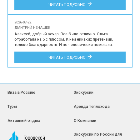
Впечатления наших туристов об участии в индивидуальной 
ЧИТАТЬ ПОДРОБНО
обзорной экскурсии по Краснодару для 3 гостей на 
русском языке.
2026-07-22
ДМИТРИЙ НЕНАШЕВ
Алексей, добрый вечер. Все было отлично. Ольга 
отработала на 5 с плюсом. К ней никаких претензий, 
только благодарность. И по-человечески помогала. 
Трансфер тоже все хорошо. Да и в остальном все на 
уровне, я не придирчив, как многие, к ерунде не стал бы 
ЧИТАТЬ ПОДРОБНО
придираться, но по мне даже ерунды не было. Это про все 
то, что связано с тур. сервисом. Там, конечно, недочеты 
были, но несущественные и не к вам. Навесы на КПП 
могли б поставить. С другой стороны нафига? ради пары 
дней?)) у меня только положительные впечатления, куча 
отличных положительных эмоций. Весь тур. сервис 
отработал на 146%, как говорится. Так что приятно было 
Виза в Россию
Экскурсии
иметь дело, спасибо.

Дмитрий

Туры
Аренда теплохода
Отзыв наших туристов об участии в туре на Байконур 10-15 
июля 2026 года.
Активный отдых
О Компании
Экскурсии по России для