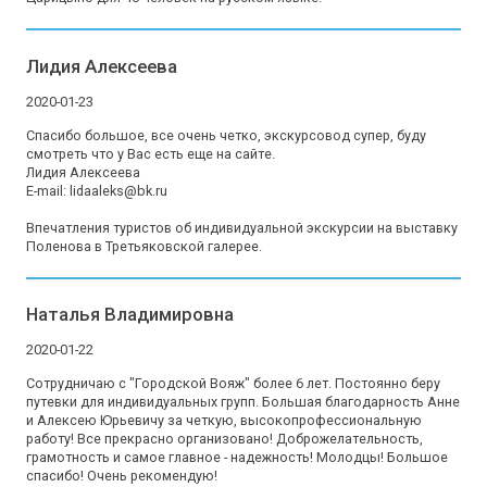
Лидия Алексеева
2020-01-23
Спасибо большое, все очень четко, экскурсовод супер, буду 
смотреть что у Вас есть еще на сайте.

Лидия Алексеева

E-mail: lidaaleks@bk.ru

Впечатления туристов об индивидуальной экскурсии на выставку 
Поленова в Третьяковской галерее.
Наталья Владимировна
2020-01-22
Сотрудничаю с "Городской Вояж" более 6 лет. Постоянно беру 
путевки для индивидуальных групп. Большая благодарность Анне 
и Алексею Юрьевичу за четкую, высокопрофессиональную 
работу! Все прекрасно организовано! Доброжелательность, 
грамотность и самое главное - надежность! Молодцы! Большое 
спасибо! Очень рекомендую!
