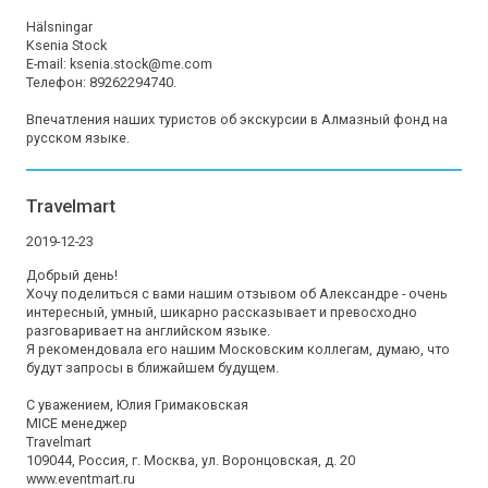
Hälsningar

Ksenia Stock

E-mail: ksenia.stock@me.com

Телефон: 89262294740.

Впечатления наших туристов об экскурсии в Алмазный фонд на 
русском языке.
Travelmart
2019-12-23
Добрый день!

Хочу поделиться с вами нашим отзывом об Александре - очень 
интересный, умный, шикарно рассказывает и превосходно 
разговаривает на английском языке.

Я рекомендовала его нашим Московским коллегам, думаю, что 
будут запросы в ближайшем будущем.

С уважением, Юлия Гримаковская

MICE менеджер

Travelmart

109044, Россия, г. Москва, ул. Воронцовская, д. 20

www.eventmart.ru
