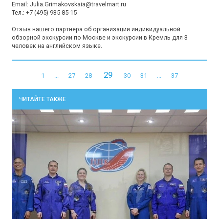
Email: Julia.Grimakovskaia@travelmart.ru

Тел.: +7 (495) 935-85-15

Отзыв нашего партнера об организации индивидуальной 
обзорной экскурсии по Москве и экскурсии в Кремль для 3 
человек на английском языке.
29
1
...
27
28
30
31
...
37
ЧИТАЙТЕ ТАКЖЕ