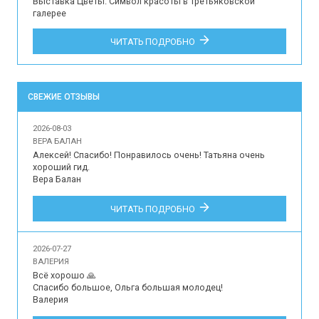
Выставка Цветы. Символ красоты в Третьяковской
галерее
ЧИТАТЬ ПОДРОБНО
СВЕЖИЕ ОТЗЫВЫ
2026-08-03
ВЕРА БАЛАН
Алексей! Спасибо! Понравилось очень! Татьяна очень 
хороший гид.

Вера Балан

Впечатления наших туристов об организации 
ЧИТАТЬ ПОДРОБНО
индивидуальной экскурсии для 2 человек на русском 
языке в музей-усадьбу Архангельское, Подмосковный 
Версаль.
2026-07-27
ВАЛЕРИЯ
Всё хорошо 🙏

Спасибо большое, Ольга большая молодец!

Валерия
