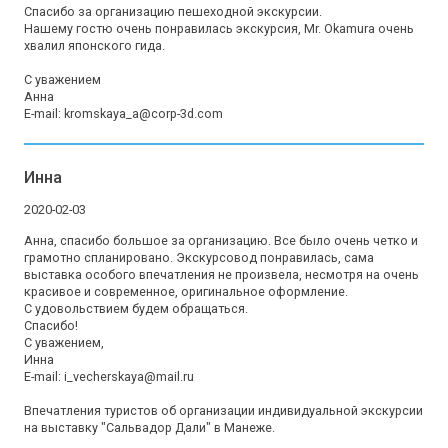
Спасибо за организацию пешеходной экскурсии. 

Нашему гостю очень понравилась экскурсия, Mr. Okamura очень 
хвалил японского гида.

С уважением

Анна

E-mail: kromskaya_a@corp-3d.com
Инна
2020-02-03
Анна, спасибо большое за организацию. Все было очень четко и 
грамотно спланировано. Экскурсовод понравилась, сама 
выставка особого впечатления не произвела, несмотря на очень 
красивое и современное, оригинальное оформление. 

С удовольствием будем обращаться.

Спасибо! 

С уважением, 

Инна 

E-mail: i_vecherskaya@mail.ru

Впечатления туристов об организации индивидуальной экскурсии 
на выставку "Сальвадор Дали" в Манеже.