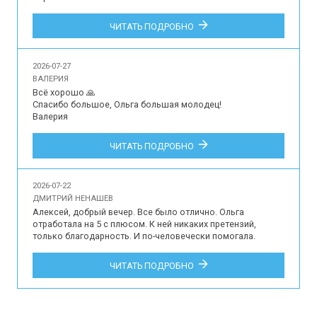
Впечатления наших туристов об организации 
ЧИТАТЬ ПОДРОБНО
индивидуальной экскурсии для 2 человек на русском 
языке в музей-усадьбу Архангельское, Подмосковный 
Версаль.
2026-07-27
ВАЛЕРИЯ
Всё хорошо 🙏

Спасибо большое, Ольга большая молодец!

Валерия

Впечатления наших туристов об участии в индивидуальной 
ЧИТАТЬ ПОДРОБНО
обзорной экскурсии по Краснодару для 3 гостей на 
русском языке.
2026-07-22
ДМИТРИЙ НЕНАШЕВ
Алексей, добрый вечер. Все было отлично. Ольга 
отработала на 5 с плюсом. К ней никаких претензий, 
только благодарность. И по-человечески помогала. 
Трансфер тоже все хорошо. Да и в остальном все на 
уровне, я не придирчив, как многие, к ерунде не стал бы 
ЧИТАТЬ ПОДРОБНО
придираться, но по мне даже ерунды не было. Это про все 
то, что связано с тур. сервисом. Там, конечно, недочеты 
были, но несущественные и не к вам. Навесы на КПП 
могли б поставить. С другой стороны нафига? ради пары 