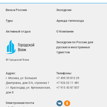
дней?)) у меня только положительные впечатления, куча 
отличных положительных эмоций. Весь тур. сервис 
отработал на 146%, как говорится. Так что приятно было 
Виза в Россию
Экскурсии
иметь дело, спасибо.

Дмитрий

Туры
Аренда теплохода
Отзыв наших туристов об участии в туре на Байконур 10-15 
июля 2026 года.
Активный отдых
О Компании
Экскурсии по России для
русских и иностранных
туристов
©
Городской Вояж
Адрес:
Телефоны:
г. Москва, ул. Большая
+7 499 39 810 29
Дмитровка, дом 5/6, строение 1
+7 926 02 11 481
/ г. Краснодар, ул. Артезианская,
+7 915 43 87 837
дом 8
Электронная почта: