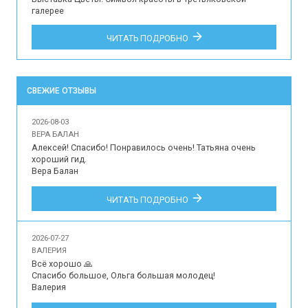
галерее
ЧИТАТЬ ПОДРОБНО
СВЕЖИЕ ОТЗЫВЫ
2026-08-03
ВЕРА БАЛАН
Алексей! Спасибо! Понравилось очень! Татьяна очень 
хороший гид.

Вера Балан

Впечатления наших туристов об организации 
ЧИТАТЬ ПОДРОБНО
индивидуальной экскурсии для 2 человек на русском 
языке в музей-усадьбу Архангельское, Подмосковный 
Версаль.
2026-07-27
ВАЛЕРИЯ
Всё хорошо 🙏

Спасибо большое, Ольга большая молодец!

Валерия
