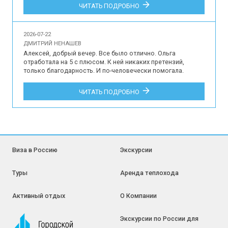
Впечатления наших туристов об участии в индивидуальной 
ЧИТАТЬ ПОДРОБНО
обзорной экскурсии по Краснодару для 3 гостей на 
русском языке.
2026-07-22
ДМИТРИЙ НЕНАШЕВ
Алексей, добрый вечер. Все было отлично. Ольга 
отработала на 5 с плюсом. К ней никаких претензий, 
только благодарность. И по-человечески помогала. 
Трансфер тоже все хорошо. Да и в остальном все на 
уровне, я не придирчив, как многие, к ерунде не стал бы 
ЧИТАТЬ ПОДРОБНО
придираться, но по мне даже ерунды не было. Это про все 
то, что связано с тур. сервисом. Там, конечно, недочеты 
были, но несущественные и не к вам. Навесы на КПП 
могли б поставить. С другой стороны нафига? ради пары 
дней?)) у меня только положительные впечатления, куча 
отличных положительных эмоций. Весь тур. сервис 
отработал на 146%, как говорится. Так что приятно было 
Виза в Россию
Экскурсии
иметь дело, спасибо.

Дмитрий

Туры
Аренда теплохода
Отзыв наших туристов об участии в туре на Байконур 10-15 
июля 2026 года.
Активный отдых
О Компании
Экскурсии по России для